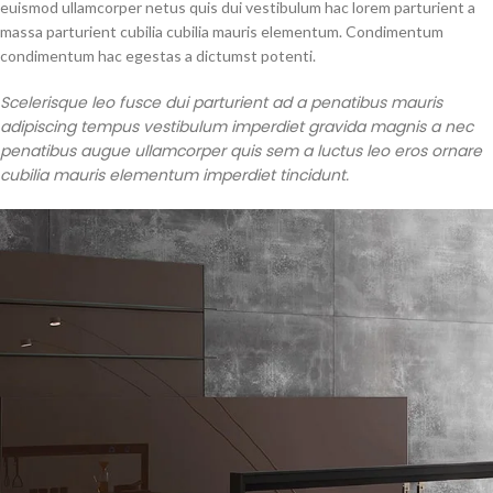
euismod ullamcorper netus quis dui vestibulum hac lorem parturient a
massa parturient cubilia cubilia mauris elementum. Condimentum
condimentum hac egestas a dictumst potenti.
Scelerisque leo fusce dui parturient ad a penatibus mauris
adipiscing tempus vestibulum imperdiet gravida magnis a nec
penatibus augue ullamcorper quis sem a luctus leo eros ornare
cubilia mauris elementum imperdiet tincidunt.