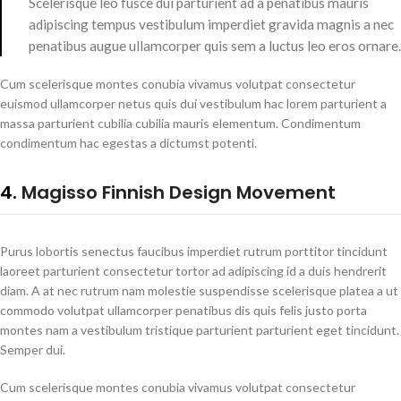
Scelerisque leo fusce dui parturient ad a penatibus mauris
adipiscing tempus vestibulum imperdiet gravida magnis a nec
penatibus augue ullamcorper quis sem a luctus leo eros ornare.
Cum scelerisque montes conubia vivamus volutpat consectetur
euismod ullamcorper netus quis dui vestibulum hac lorem parturient a
massa parturient cubilia cubilia mauris elementum. Condimentum
condimentum hac egestas a dictumst potenti.
4.
Magisso Finnish Design Movement
Purus lobortis senectus faucibus imperdiet rutrum porttitor tincidunt
laoreet parturient consectetur tortor ad adipiscing id a duis hendrerit
diam. A at nec rutrum nam molestie suspendisse scelerisque platea a ut
commodo volutpat ullamcorper penatibus dis quis felis justo porta
montes nam a vestibulum tristique parturient parturient eget tincidunt.
Semper dui.
Cum scelerisque montes conubia vivamus volutpat consectetur