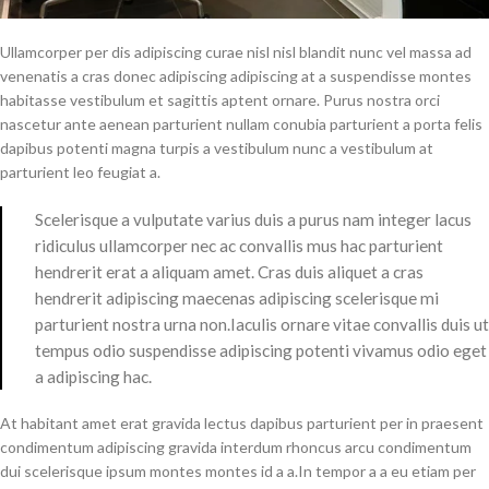
Ullamcorper per dis adipiscing curae nisl nisl blandit nunc vel massa ad
venenatis a cras donec adipiscing adipiscing at a suspendisse montes
habitasse vestibulum et sagittis aptent ornare. Purus nostra orci
nascetur ante aenean parturient nullam conubia parturient a porta felis
dapibus potenti magna turpis a vestibulum nunc a vestibulum at
parturient leo feugiat a.
Scelerisque a vulputate varius duis a purus nam integer lacus
ridiculus ullamcorper nec ac convallis mus hac parturient
hendrerit erat a aliquam amet. Cras duis aliquet a cras
hendrerit adipiscing maecenas adipiscing scelerisque mi
parturient nostra urna non.Iaculis ornare vitae convallis duis ut
tempus odio suspendisse adipiscing potenti vivamus odio eget
a adipiscing hac.
At habitant amet erat gravida lectus dapibus parturient per in praesent
condimentum adipiscing gravida interdum rhoncus arcu condimentum
dui scelerisque ipsum montes montes id a a.In tempor a a eu etiam per