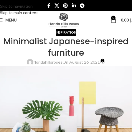
Skip to navigation
Skip to main content
0
MENU
0.00
إ
INSPIRATION
Minimalist Japanese-inspired
furniture
0
floridahillsroses
On August 26, 2021