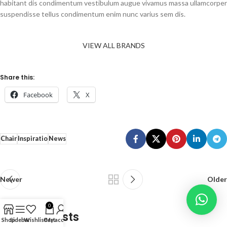
habitant dis condimentum vestibulum augue vivamus massa ullamcorper
suspendisse tellus condimentum enim nunc varius sem dis.
VIEW ALL BRANDS
Share this:
Facebook
X
Chair
Inspiratio
News
Newer
Older
0
Related Posts
Shop
Sidebar
Wishlist
Cart
My account