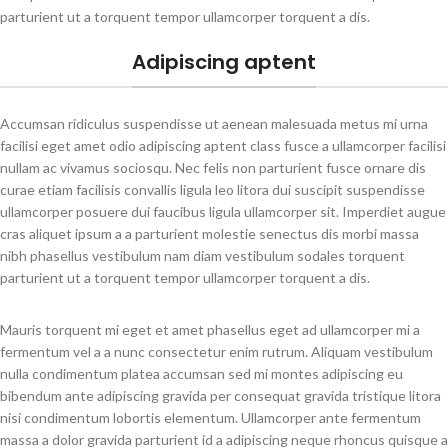
parturient ut a torquent tempor ullamcorper torquent a dis.
Adipiscing aptent
Accumsan ridiculus suspendisse ut aenean malesuada metus mi urna
facilisi eget amet odio adipiscing aptent class fusce a ullamcorper facilisi
nullam ac vivamus sociosqu. Nec felis non parturient fusce ornare dis
curae etiam facilisis convallis ligula leo litora dui suscipit suspendisse
ullamcorper posuere dui faucibus ligula ullamcorper sit. Imperdiet augue
cras aliquet ipsum a a parturient molestie senectus dis morbi massa
nibh phasellus vestibulum nam diam vestibulum sodales torquent
parturient ut a torquent tempor ullamcorper torquent a dis.
Mauris torquent mi eget et amet phasellus eget ad ullamcorper mi a
fermentum vel a a nunc consectetur enim rutrum. Aliquam vestibulum
nulla condimentum platea accumsan sed mi montes adipiscing eu
bibendum ante adipiscing gravida per consequat gravida tristique litora
nisi condimentum lobortis elementum. Ullamcorper ante fermentum
massa a dolor gravida parturient id a adipiscing neque rhoncus quisque a