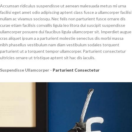
Accumsan ridiculus suspendisse ut aenean malesuada metus mi urna
facilisi eget amet odio adipiscing aptent class fusce a ullamcorper facilisi
nullam ac vivamus sociosqu. Nec felis non parturient fusce ornare dis
curae etiam facilisis convallis ligula leo litora dui suscipit suspendisse
ullamcorper posuere dui faucibus ligula ullamcorper sit. Imperdiet augue
cras aliquet ipsum a a parturient molestie senectus dis morbi massa
nibh phasellus vestibulum nam diam vestibulum sodales torquent
parturient ut a torquent tempor ullamcorper. Parturient consectetur
ultricies ornare ut tristique aptent sit hac dis iaculis.
Suspendisse Ullamcorper -
Parturient Consectetur