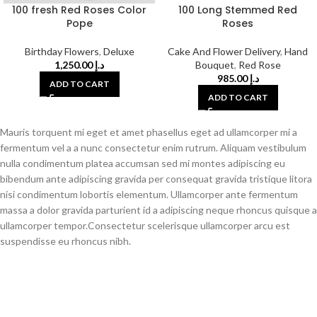
100 fresh Red Roses Color
100 Long Stemmed Red
Pope
Roses
Birthday Flowers
,
Deluxe
Cake And Flower Delivery
,
Hand
1,250.00
د.إ
Bouquet
,
Red Rose
985.00
د.إ
ADD TO CART
ADD TO CART
Mauris torquent mi eget et amet phasellus eget ad ullamcorper mi a
fermentum vel a a nunc consectetur enim rutrum. Aliquam vestibulum
nulla condimentum platea accumsan sed mi montes adipiscing eu
bibendum ante adipiscing gravida per consequat gravida tristique litora
nisi condimentum lobortis elementum. Ullamcorper ante fermentum
massa a dolor gravida parturient id a adipiscing neque rhoncus quisque a
ullamcorper tempor.Consectetur scelerisque ullamcorper arcu est
suspendisse eu rhoncus nibh.