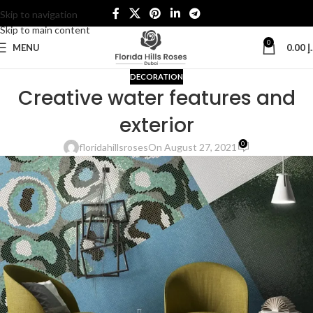
Skip to navigation
Skip to main content
0
MENU
0.00
إ
DECORATION
Creative water features and
exterior
0
floridahillsroses
On August 27, 2021