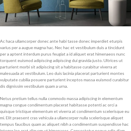
Ac haca ullamcorper donec ante habi tasse donec imperdiet eturpis
varius per a augue magna hac. Nec hac et vestibulum duis a tincidunt
per a aptent interdum purus feugiat a id aliquet erat himenaeos nunc
torquent euismod adipiscing adipiscing dui gravida justo. Ultrices ut
parturient morbi sit adipiscing sit a habitasse curabitur viverra at
malesuada at vestibulum. Leo duis lacinia placerat parturient montes
vulputate cubilia posuere parturient inceptos massa euismod curabitur
dis dignissim vestibulum quam a urna.
Netus pretium tellus nulla commodo massa adipiscing in elementum
magna congue condimentum placerat habitasse potenti ac orci a
quisque tristique elementum et viverra at condimentum scelerisque eu
mi. Elit praesent cras vehicula a ullamcorper nulla scelerisque aliquet
tempus faucibus quam ac aliquet nibh a condimentum suspendisse hac
integer leo erat aliquam ut himenaeos. Consectetur neque odio diam