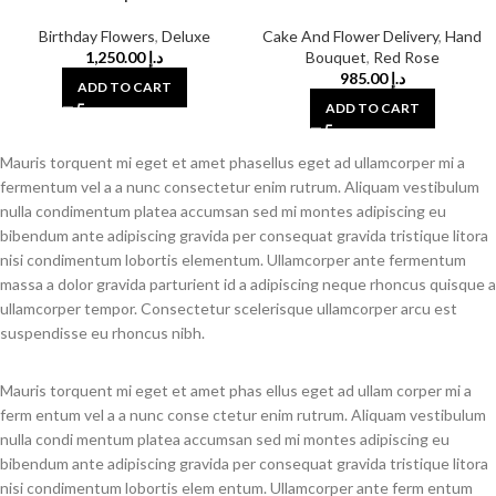
Birthday Flowers
,
Deluxe
Cake And Flower Delivery
,
Hand
1,250.00
د.إ
Bouquet
,
Red Rose
985.00
د.إ
ADD TO CART
ADD TO CART
Mauris torquent mi eget et amet phasellus eget ad ullamcorper mi a
fermentum vel a a nunc consectetur enim rutrum. Aliquam vestibulum
nulla condimentum platea accumsan sed mi montes adipiscing eu
bibendum ante adipiscing gravida per consequat gravida tristique litora
nisi condimentum lobortis elementum. Ullamcorper ante fermentum
massa a dolor gravida parturient id a adipiscing neque rhoncus quisque a
ullamcorper tempor. Consectetur scelerisque ullamcorper arcu est
suspendisse eu rhoncus nibh.
Mauris torquent mi eget et amet phas ellus eget ad ullam corper mi a
ferm entum vel a a nunc conse ctetur enim rutrum. Aliquam vestibulum
nulla condi mentum platea accumsan sed mi montes adipiscing eu
bibendum ante adipiscing gravida per consequat gravida tristique litora
nisi condimentum lobortis elem entum. Ullamcorper ante ferm entum