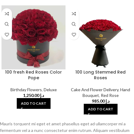
100 fresh Red Roses Color
100 Long Stemmed Red
Pope
Roses
Birthday Flowers
,
Deluxe
Cake And Flower Delivery
,
Hand
1,250.00
د.إ
Bouquet
,
Red Rose
985.00
د.إ
ADD TO CART
ADD TO CART
Mauris torquent mi eget et amet phasellus eget ad ullamcorper mi a
fermentum vel a a nunc consectetur enim rutrum. Aliquam vestibulum